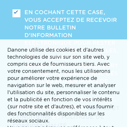
EN COCHANT CETTE CASE,
VOUS ACCEPTEZ DE RECEVOIR
NOTRE BULLETIN
D'INFORMATION
ÉLECTRONIQUE POUR RESTER
Danone utilise des cookies et d'autres
AU COURANT DES NOUVELLES,
technologies de suivi sur son site web, y
PROMOTIONS, PRODUITS ET
compris ceux de fournisseurs tiers. Avec
OFFRES SPÉCIALES DE LA PART
votre consentement, nous les utiliserons
DE L'ÉQUIPE CANADIENNE DES
pour améliorer votre expérience de
SERVICES ALIMENTAIRES DE
navigation sur le web, mesurer et analyser
DANONE
l'utilisation du site, personnaliser le contenu
EN SOUMETTANT CE FORMULAIRE,
et la publicité en fonction de vos intérêts
(sur notre site et d'autres), et vous fournir
VOUS ACCEPTEZ NOTRE
TERMES ET
des fonctionnalités disponibles sur les
CONDITIONS
ET
POLITIQUE DE
réseaux sociaux.
CONFIDENTIALITÉ